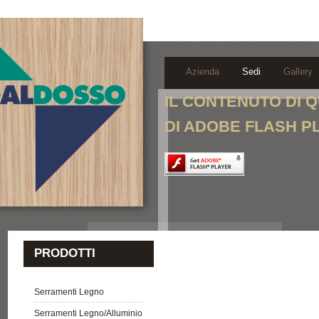
Azienda
Sedi
Gallery
IL CONTENUTO DI 
DI ADOBE FLASH P
PRODOTTI
Serramenti Legno
Serramenti Legno/Alluminio