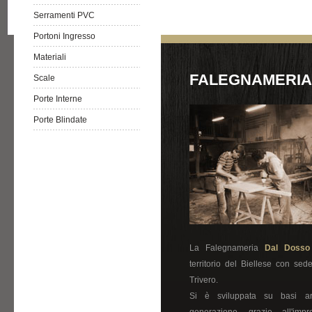
Serramenti PVC
Portoni Ingresso
Materiali
FALEGNAMERIA
Scale
Porte Interne
Porte Blindate
La Falegnameria
Dal Dosso
territorio del Biellese con sed
Trivero.
Si è sviluppata su basi a