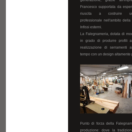
generazione, grazie all'imp
Francesco supportata da esperti 
riuscita a costruire u
professionale nell'ambito dell
Infissi esterni.
La Falegnameria, dotata di mode
in grado di produrre profili a
realizzazione di serramenti a
tempo con un design altamente 
Punto di forza della Falegna
produzione: dove la tradizio