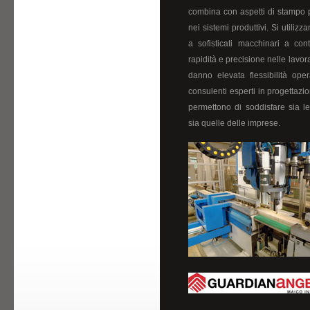
combina con aspetti di stampo p
nei sistemi produttivi. Si utilizz
a sofisticati macchinari a con
rapidità e precisione nelle lavora
danno elevata flessibilità opera
consulenti esperti in progettazio
permettono di soddisfare sia le
sia quelle delle imprese.