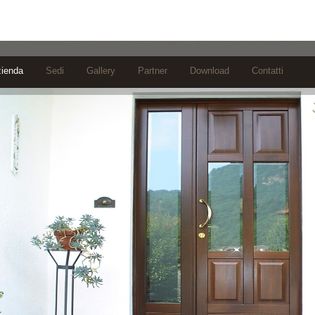
ienda
Sedi
Gallery
Partner
Download
Contatti