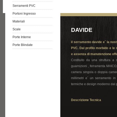
Serramenti PVC
Portoni Ingresso
Materiali
DAVIDE
Scale
Porte Interne
il serramento davide e` la nos
Porte Blindate
PVC. Dal profilo morbido e le 
e assenza di manutenzione offe
Costituito da una struttura a 
guarnizioni , ferramenta MAICO,
camera singola o doppia camer
millimetri e` un serramento in
termiche e design moderno dal p
Descrizione Tecnica