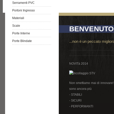
Serramenti PVC
Portoni Ingresso
Materiali
Scale
BENVENUTO
Porte Interne
Porte Blindate
...non è un peccato migliorar
NOVITà 2014
Non smettiamo mai di innovare! 
sono ancora più
- STABILI
- SICURI
- PERFORMANTI