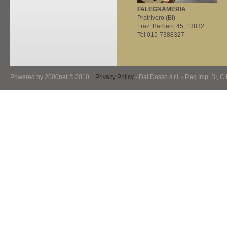
FALEGNAMERIA
Pratrivero (BI)
Fraz. Barbero 45, 13832
Tel 015-7388327
Powered by 2000net © 2010
Privacy Policy
- Dal Dosso s.r.l. - Reg.Imp. BI, 