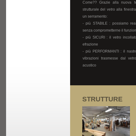
Come?? Grazie alla nuova te
strutturale del vetro alla finestr
un serramento:
- più STABILE : possiamo real
senza comprometterne il funzio
- più SICURI : il vetro incolla
efrazione
- più PERFORMANTI : il nastr
vibrazioni trasmesse dal vetro
acustico
STRUTTURE