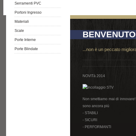
Serramenti PVC
Portoni Ingresso
Materiali
Scale
BENVENUTO
Porte Interne
Porte Blindate
...non è un peccato migliorar
NOVITà 2014
Non smettiamo mai di innovare! 
sono ancora più
- STABILI
- SICURI
- PERFORMANTI