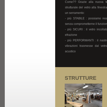
Come?? Grazie alla nuova te
strutturale del vetro alla finestr
un serramento:
- più STABILE : possiamo real
senza comprometterne il funzio
- più SICURI : il vetro incolla
efrazione
- più PERFORMANTI : il nastr
vibrazioni trasmesse dal vetro
acustico
STRUTTURE