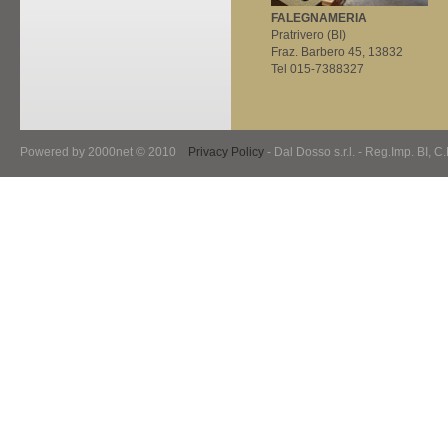
FALEGNAMERIA
Pratrivero (BI)
Fraz. Barbero 45, 13832
Tel 015-7388327
Powered by 2000net © 2010
Privacy Policy
- Dal Dosso s.r.l. - Reg.Imp. BI, 